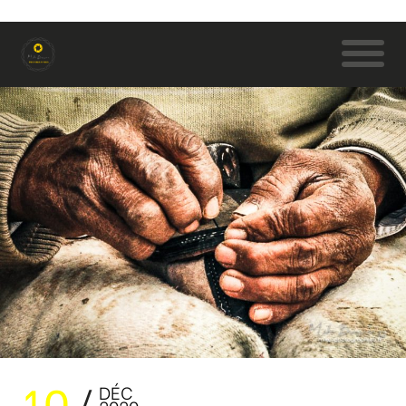
10
DÉC