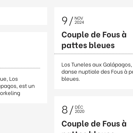
9
NOV
2024
Couple de Fous à
pattes bleues
Los Tuneles aux Galápagos, 
danse nuptiale des Fous à p
ue, Los
bleues.
apagos, est un
norkeling
8
DÉC
2020
Couple de Fous à