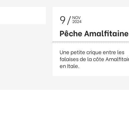
9
NOV
2024
Pêche Amalfitaine
Une petite crique entre les
falaises de la côte Amalfita
en Itale.