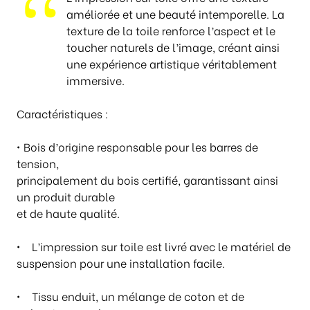
i
améliorée et une beauté intemporelle. La
x
texture de la toile renforce
l’aspect et le
toucher naturels de l’image, créant ainsi
:
une expérience
artistique véritablement
€
immersive.
1
7
Caractéristiques :
4
,
• Bois d’origine responsable pour les barres de
0
tension,
0
principalement du bois certifié, garantissant ainsi
à
un produit durable
€
et de haute qualité.
2
4
• L’impression sur toile est livré avec le matériel de
0
suspension pour une installation facile.
,
0
• Tissu enduit, un mélange de coton et de