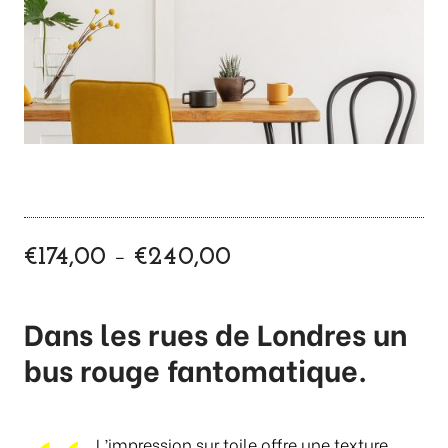
P
–
€
174,00
€
240,00
l
a
g
Dans les rues de Londres un
e
bus rouge fantomatique.
d
e
p
r
L’impression sur toile offre une texture