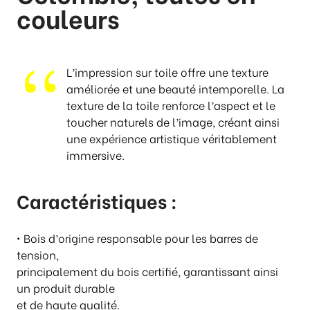
p
couleurs
r
i
x
L’impression sur toile offre une texture
:
améliorée et une beauté intemporelle. La
€
texture de la toile renforce
l’aspect et le
1
toucher naturels de l’image, créant ainsi
7
une expérience
artistique véritablement
4
immersive.
,
0
Caractéristiques :
0
à
€
• Bois d’origine responsable pour les barres de
2
tension,
4
principalement du bois certifié, garantissant ainsi
0
un produit durable
,
et de haute qualité.