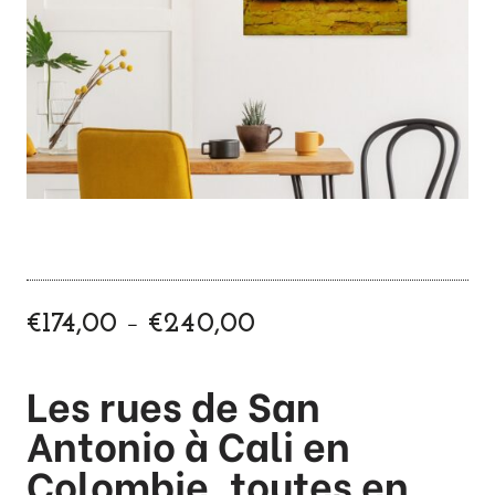
P
–
€
174,00
€
240,00
l
a
Les rues de San
g
e
Antonio à Cali en
d
Colombie, toutes en
e