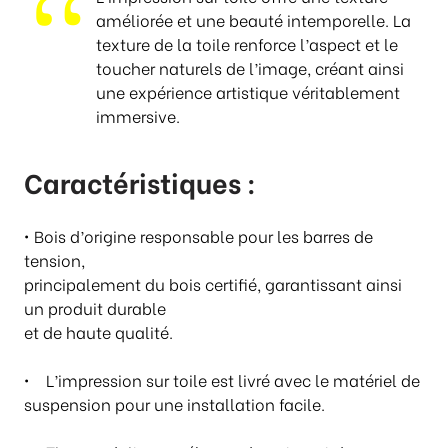
p
améliorée et une beauté intemporelle. La
r
texture de la toile renforce
l’aspect et le
i
toucher naturels de l’image, créant ainsi
x
une expérience
artistique véritablement
immersive.
:
€
1
Caractéristiques :
7
4
• Bois d’origine responsable pour les barres de
,
tension,
0
principalement du bois certifié, garantissant ainsi
0
un produit durable
à
et de haute qualité.
€
1
• L’impression sur toile est livré avec le matériel de
9
suspension pour une installation facile.
6
,