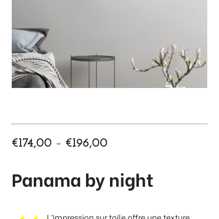
P
–
€
174,00
€
196,00
l
a
Panama by night
g
e
d
e
L’impression sur toile offre une texture