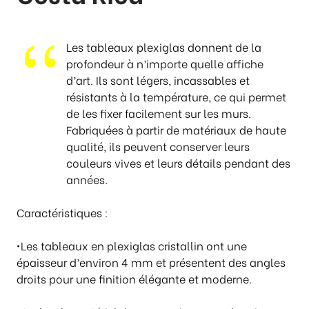
p
r
i
Les tableaux plexiglas donnent de la
x
profondeur à n’importe quelle affiche
d’art. Ils sont légers, incassables et
:
résistants à la température, ce qui permet
€
de les fixer facilement sur les murs.
2
Fabriquées à partir de matériaux de haute
4
qualité, ils peuvent conserver leurs
5
couleurs vives et leurs détails pendant des
,
années.
0
0
Caractéristiques :
à
€
•Les tableaux en plexiglas cristallin ont une
3
épaisseur d’environ 4 mm et présentent des angles
0
droits pour une finition élégante et moderne.
8
,