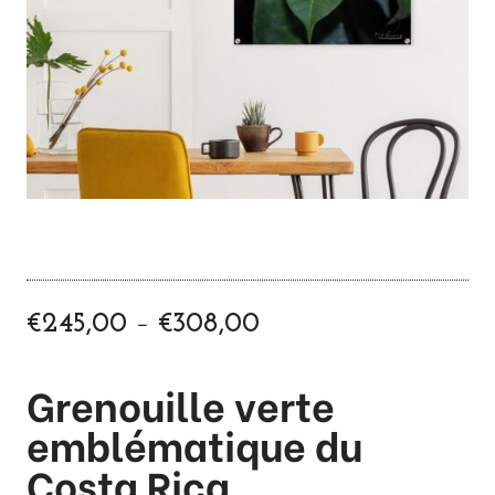
P
–
€
245,00
€
308,00
l
a
Grenouille verte
g
e
emblématique du
d
Costa Rica
e