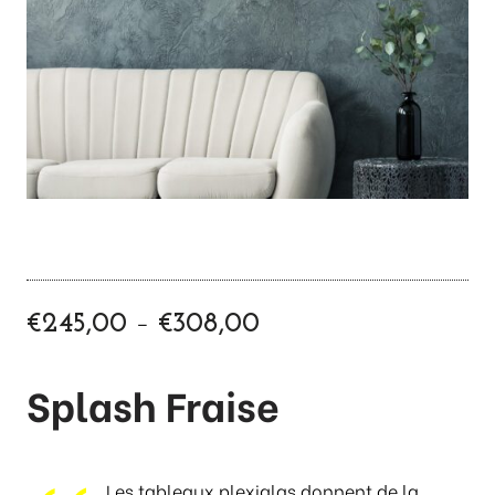
P
–
€
245,00
€
308,00
l
a
Splash Fraise
g
e
d
e
Les tableaux plexiglas donnent de la