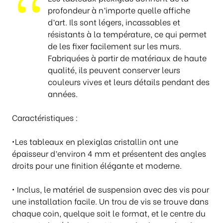
p
profondeur à n’importe quelle affiche
r
d’art. Ils sont légers, incassables et
i
résistants à la température, ce qui permet
x
de les fixer facilement sur les murs.
Fabriquées à partir de matériaux de haute
:
qualité, ils peuvent conserver leurs
€
couleurs vives et leurs détails pendant des
2
années.
4
5
Caractéristiques :
,
0
•Les tableaux en plexiglas cristallin ont une
0
épaisseur d’environ 4 mm et présentent des angles
à
droits pour une finition élégante et moderne.
€
3
• Inclus, le matériel de suspension avec des vis pour
0
une installation facile. Un trou de vis se trouve dans
8
chaque coin, quelque soit le format, et le centre du
,