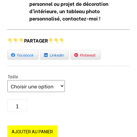
personnel ou projet de décoration
d’intérieure, un tableau photo
personnalisé, contactez-moi !
PARTAGER
Facebook
LinkedIn
Pinterest
Taille
q
u
a
n
t
AJOUTER AU PANIER