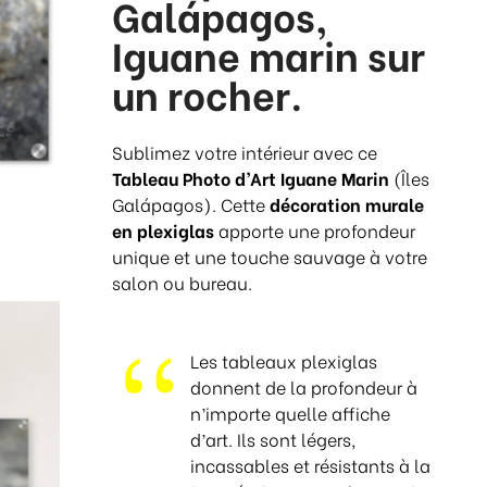
Galápagos,
e
p
Iguane marin sur
r
un rocher.
i
x
Sublimez votre intérieur avec ce
:
Tableau Photo d’Art Iguane Marin
(Îles
€
Galápagos). Cette
décoration murale
2
en plexiglas
apporte une profondeur
4
unique et une touche sauvage à votre
5
salon ou bureau.
,
0
0
Les tableaux plexiglas
à
donnent de la profondeur à
€
n’importe quelle affiche
3
d’art. Ils sont légers,
0
incassables et résistants à la
8