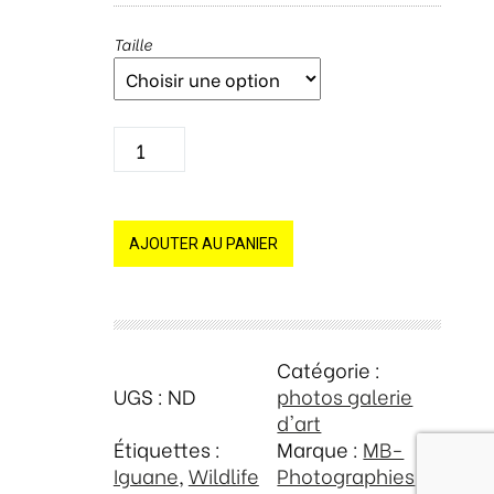
Taille
q
u
a
n
t
AJOUTER AU PANIER
i
t
é
d
Catégorie :
e
UGS :
ND
photos galerie
T
d'art
a
Étiquettes :
Marque :
MB-
b
Iguane
,
Wildlife
Photographies
l